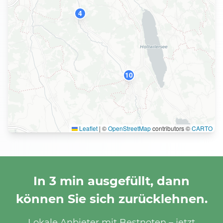
4
10
Leaflet
|
©
OpenStreetMap
contributors ©
CARTO
In 3 min ausgefüllt, dann
können Sie sich zurücklehnen.
Lokale Anbieter mit Bestnoten – jetzt