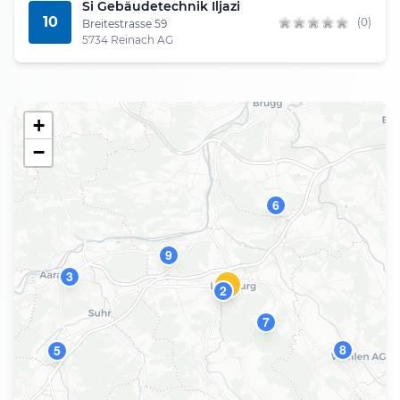
Si Gebäudetechnik Iljazi
10
(0)
Breitestrasse 59
5734 Reinach AG
+
−
6
9
3
1
2
7
8
5