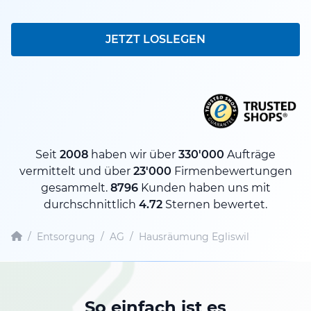
JETZT LOSLEGEN
Seit
2008
haben wir über
330'000
Aufträge
vermittelt und über
23'000
Firmenbewertungen
gesammelt.
8796
Kunden haben uns mit
durchschnittlich
4.72
Sternen bewertet.
/
Entsorgung
/
AG
/
Hausräumung Egliswil
So einfach ist es