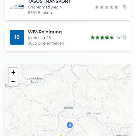
TASOS TRANSPORT
(0)
Chörenmattweg 4
8965 Berikon
WIV-Reinigung
10
(245)
Muhenstr.26
5036 Oberentfelden
+
−
4