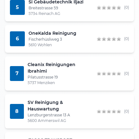
Si Gebäudetechnik Iljazi
5
(0)
Breitestrasse 59
5734 Reinach AG
OneKalda Reinigung
6
(0)
Fischerhüsliweg 3
5610 Wohlen
Cleanix Reinigungen
Ibrahimi
7
(0)
Pilatusstrasse 19
5737 Menziken
SV Reinigung &
Hauswartung
8
(0)
Lenzburgerstrasse 13 A
5600 Ammerswil AG