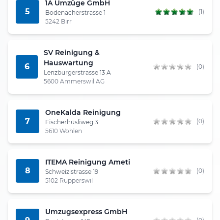
1A Umzüge GmbH
5
(1)
Bodenacherstrasse 1
5242 Birr
SV Reinigung &
Hauswartung
6
(0)
Lenzburgerstrasse 13 A
5600 Ammerswil AG
OneKalda Reinigung
7
(0)
Fischerhüsliweg 3
5610 Wohlen
ITEMA Reinigung Ameti
8
(0)
Schweizistrasse 19
5102 Rupperswil
Umzugsexpress GmbH