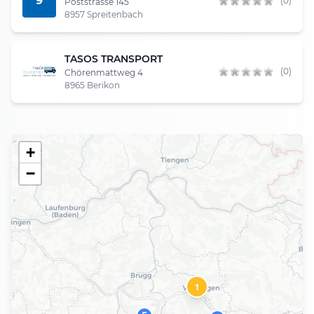
9
(0)
Poststrasse 145
8957 Spreitenbach
TASOS TRANSPORT
(0)
Chörenmattweg 4
8965 Berikon
+
−
1