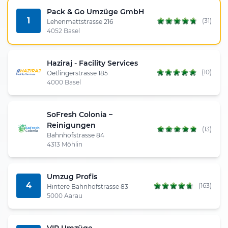
Pack & Go Umzüge GmbH
1
(31)
Lehenmattstrasse 216
4052 Basel
Haziraj - Facility Services
(10)
Oetlingerstrasse 185
4000 Basel
SoFresh Colonia –
Reinigungen
(13)
Bahnhofstrasse 84
4313 Möhlin
Umzug Profis
4
(163)
Hintere Bahnhofstrasse 83
5000 Aarau
VIP Umzüge