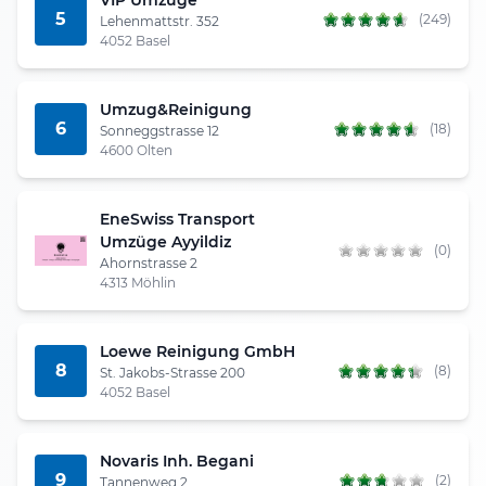
5
(249)
Lehenmattstr. 352
4052 Basel
Umzug&Reinigung
6
(18)
Sonneggstrasse 12
4600 Olten
EneSwiss Transport
Umzüge Ayyildiz
(0)
Ahornstrasse 2
4313 Möhlin
Loewe Reinigung GmbH
8
(8)
St. Jakobs-Strasse 200
4052 Basel
Novaris Inh. Begani
9
(2)
Tannenweg 2