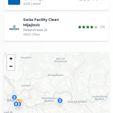
4410 Liestal
Swiss Facility Clean
Mijajlovic
(13)
Reiserstrasse 22
4600 Olten
+
−
2
7
3
1
8
5