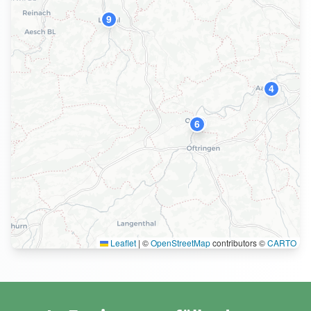
9
4
10
6
Leaflet
|
©
OpenStreetMap
contributors ©
CARTO