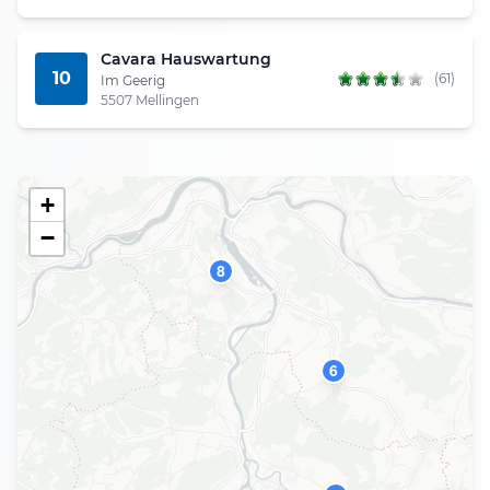
Cavara Hauswartung
10
(61)
Im Geerig
5507 Mellingen
+
−
8
6