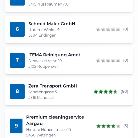
5415 Nussbaumen AG
Schmid Maler GmbH
6
(0)
Unterer Winkel 9
5304 Endingen
ITEMA Reinigung Ameti
7
(0)
Schweizistrasse 19
5102 Rupperswil
Zera Transport GmbH
8
(80)
Schatengasse 5
5316 Mandach
Premium cleaningservice
Aargau
9
(5)
Hintere Höhenstrasse 15
5430 Wettingen