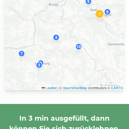
5
9
1
4
10
7
2
3
Leaflet
|
©
OpenStreetMap
contributors ©
CARTO
In 3 min ausgefüllt, dann
können Sie sich zurücklehnen.