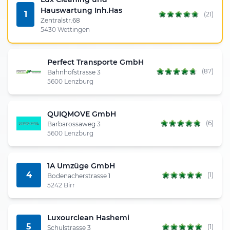
Hauswartung Inh.Has
1
(21)
Zentralstr.68
5430 Wettingen
Perfect Transporte GmbH
(87)
Bahnhofstrasse 3
5600 Lenzburg
QUIQMOVE GmbH
(6)
Barbarossaweg 3
5600 Lenzburg
1A Umzüge GmbH
4
(1)
Bodenacherstrasse 1
5242 Birr
Luxourclean Hashemi
5
(1)
Schulstrasse 3