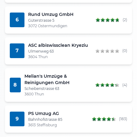
Rund Umzug GmbH
6
(2)
Güterstrasse 5
3072 Ostermundigen
ASC albiswissclean Kryeziu
7
(0)
Ulmenweg 63
3604 Thun
Melian's Umzüge &
Reinigungen GmbH
8
(4)
Scheibenstrasse 63
3600 Thun
PS Umzug AG
9
(183)
Bahnhofstrasse 85
3613 Steffisburg