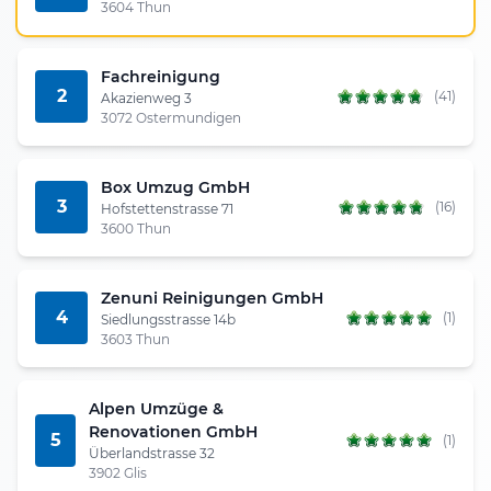
3604 Thun
Fachreinigung
2
(41)
Akazienweg 3
3072 Ostermundigen
Box Umzug GmbH
3
(16)
Hofstettenstrasse 71
3600 Thun
Zenuni Reinigungen GmbH
4
(1)
Siedlungsstrasse 14b
3603 Thun
Alpen Umzüge &
Renovationen GmbH
5
(1)
Überlandstrasse 32
3902 Glis