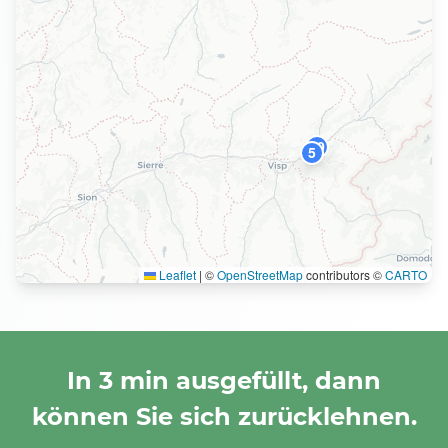
10
5
Leaflet
|
©
OpenStreetMap
contributors ©
CARTO
In 3 min ausgefüllt, dann
können Sie sich zurücklehnen.