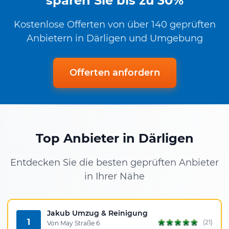
sparen Sie bis zu 30%
Kostenlose Offerten von über 140 geprüften
Anbietern in Därligen und Umgebung
Offerten anfordern
Top Anbieter in Därligen
Entdecken Sie die besten geprüften Anbieter
in Ihrer Nähe
Jakub Umzug & Reinigung
1
(21)
Von May Straße 6