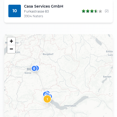
Casa Services GmbH
10
(2)
Furkastrasse 83
3904 Naters
+
−
2
6
9
4
8
7
3
1