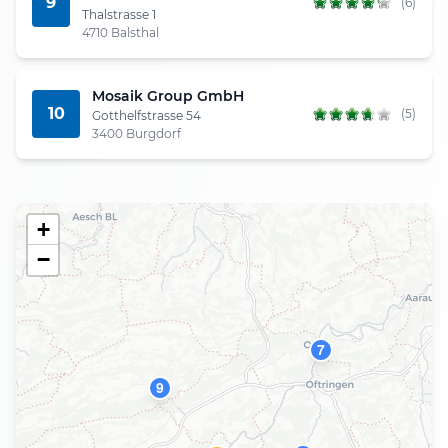
9
(6)
Thalstrasse 1
4710 Balsthal
Mosaik Group GmbH
10
(5)
Gotthelfstrasse 54
3400 Burgdorf
+
−
7
9