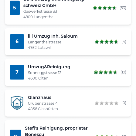
schweiz GmbH
5
(53)
Gaswerkstrasse 33
4900 Langenthal
illi Umzug Inh. Saloum
6
(4)
Langenthalstrasse 1
4932 Lotzwil
Umzug&Reinigung
7
(19)
Sonneggstrasse 12
4600 Olten
Glanzhaus
(0)
Grubenstrasse 4
4856 Glashütten
Stefi's Reinigung, proprietar
Bonescu