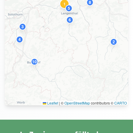
8
1
5
6
3
4
2
10
Leaflet
|
©
OpenStreetMap
contributors ©
CARTO