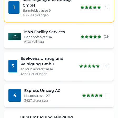
GmbH
1
(43)
Bannfeldstrasse 6
4912 Aarwangen
M&N Facility Services
(29)
Bahnhofsplatz 9A
6130 Willisau
Edelweiss Umzug und
Reinigung GmbH
3
(150)
4c Mühlackerstrasse
4563 Gerlafingen
Express Umzug AG
4
(11)
Hauptstrasse 27
3427 Utzenstorf
uurs umzug und reinigung