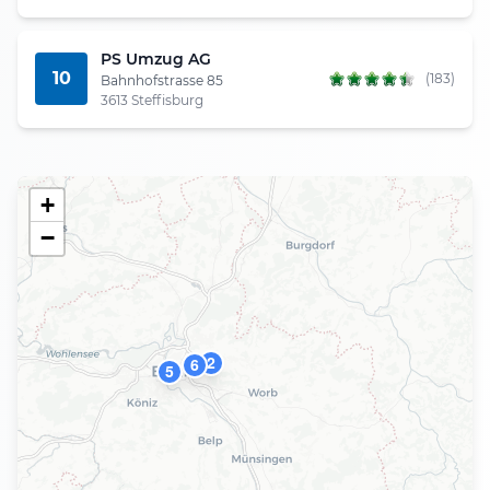
PS Umzug AG
10
(183)
Bahnhofstrasse 85
3613 Steffisburg
+
−
2
6
5