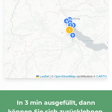
10
4
8
3
7
1
9
Leaflet
|
©
OpenStreetMap
contributors ©
CARTO
In 3 min ausgefüllt, dann
können Sie sich zurücklehnen.