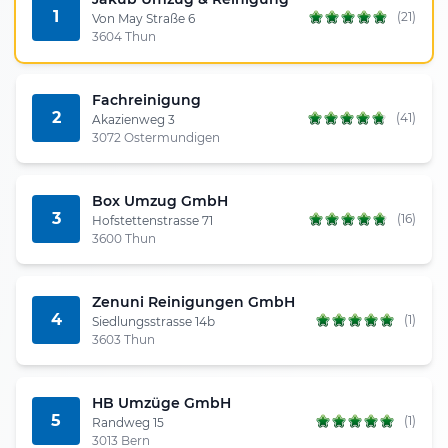
1
(21)
Von May Straße 6
3604 Thun
Fachreinigung
2
(41)
Akazienweg 3
3072 Ostermundigen
Box Umzug GmbH
3
(16)
Hofstettenstrasse 71
3600 Thun
Zenuni Reinigungen GmbH
4
(1)
Siedlungsstrasse 14b
3603 Thun
HB Umzüge GmbH
5
(1)
Randweg 15
3013 Bern