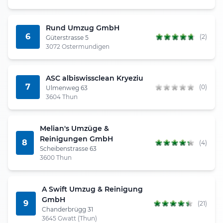
Rund Umzug GmbH
6
(2)
Güterstrasse 5
3072 Ostermundigen
ASC albiswissclean Kryeziu
7
(0)
Ulmenweg 63
3604 Thun
Melian's Umzüge &
Reinigungen GmbH
8
(4)
Scheibenstrasse 63
3600 Thun
A Swift Umzug & Reinigung
GmbH
9
(21)
Chanderbrügg 31
3645 Gwatt (Thun)