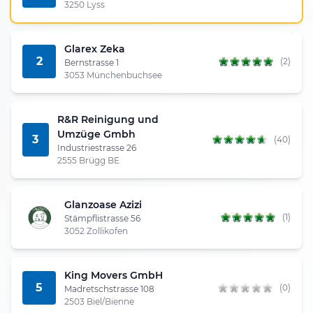
3250 Lyss
Glarex Zeka
2
(2)
Bernstrasse 1
3053 Münchenbuchsee
R&R Reinigung und
Umzüge Gmbh
3
(40)
Industriestrasse 26
2555 Brügg BE
Glanzoase Azizi
(1)
Stämpflistrasse 56
3052 Zollikofen
King Movers GmbH
5
(0)
Madretschstrasse 108
2503 Biel/Bienne