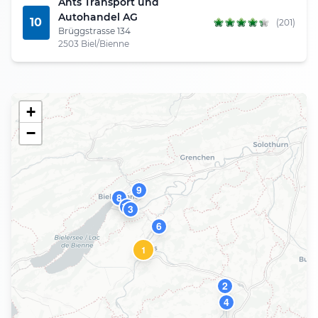
Ants Transport und
Autohandel AG
10
(201)
Brüggstrasse 134
2503 Biel/Bienne
+
−
9
5
8
10
3
6
1
2
4