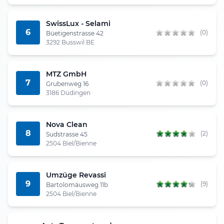
SwissLux - Selami
6
(0)
Büetigenstrasse 42
3292 Busswil BE
MTZ GmbH
7
(0)
Grubenweg 16
3186 Düdingen
Nova Clean
8
(2)
Sudstrasse 45
2504 Biel/Bienne
Umzüge Revassi
9
(9)
Bartolomäusweg 11b
2504 Biel/Bienne