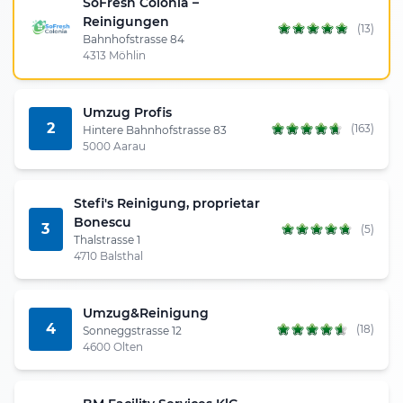
SoFresh Colonia –
Reinigungen
(13)
Bahnhofstrasse 84
4313 Möhlin
Umzug Profis
2
(163)
Hintere Bahnhofstrasse 83
5000 Aarau
Stefi's Reinigung, proprietar
Bonescu
3
(5)
Thalstrasse 1
4710 Balsthal
Umzug&Reinigung
4
(18)
Sonneggstrasse 12
4600 Olten