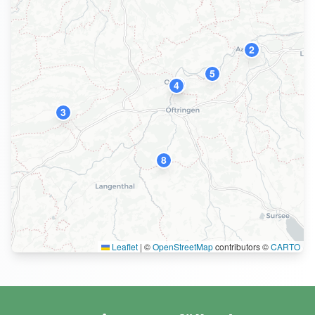
2
5
10
4
3
8
Leaflet
|
©
OpenStreetMap
contributors ©
CARTO