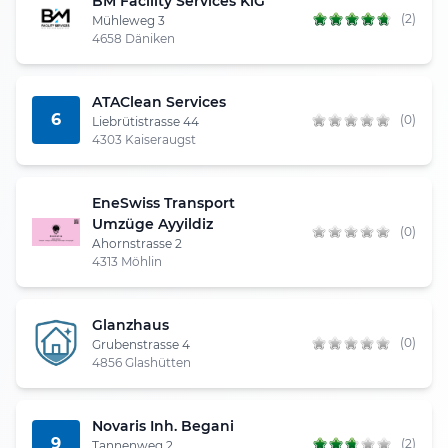
BM Facility Services KlG
(2)
Mühleweg 3
4658 Däniken
ATAClean Services
6
(0)
Liebrütistrasse 44
4303 Kaiseraugst
EneSwiss Transport
Umzüge Ayyildiz
(0)
Ahornstrasse 2
4313 Möhlin
Glanzhaus
(0)
Grubenstrasse 4
4856 Glashütten
Novaris Inh. Begani
9
(2)
Tannenweg 2