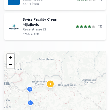
4410 Liestal
Swiss Facility Clean
Mijajlovic
(13)
Reiserstrasse 22
4600 Olten
+
−
7
1
6
9