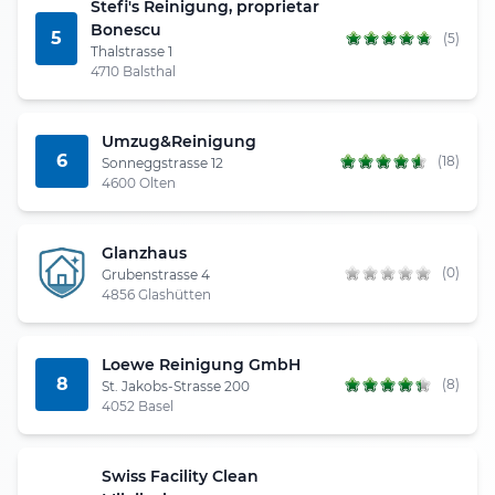
Stefi's Reinigung, proprietar
Bonescu
5
(5)
Thalstrasse 1
4710 Balsthal
Umzug&Reinigung
6
(18)
Sonneggstrasse 12
4600 Olten
Glanzhaus
(0)
Grubenstrasse 4
4856 Glashütten
Loewe Reinigung GmbH
8
(8)
St. Jakobs-Strasse 200
4052 Basel
Swiss Facility Clean