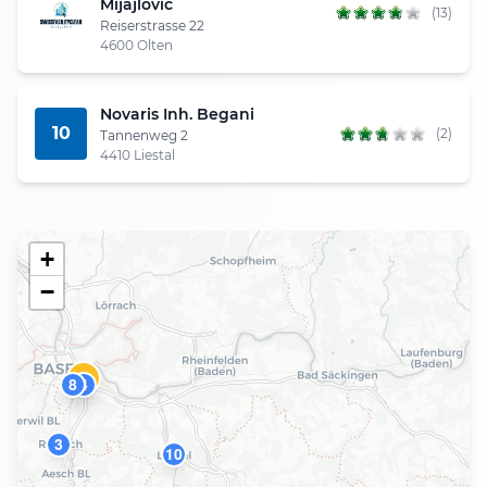
Mijajlovic
(13)
Reiserstrasse 22
4600 Olten
Novaris Inh. Begani
10
(2)
Tannenweg 2
4410 Liestal
+
−
1
8
4
3
10