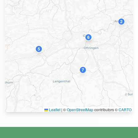
2
9
6
5
7
Leaflet
|
©
OpenStreetMap
contributors ©
CARTO