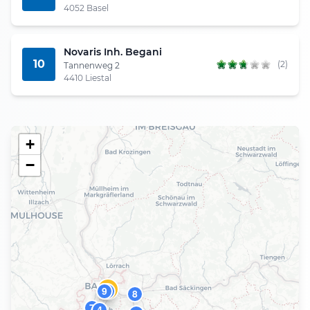
4052 Basel
Novaris Inh. Begani
10
(2)
Tannenweg 2
4410 Liestal
+
−
1
2
9
5
8
7
4