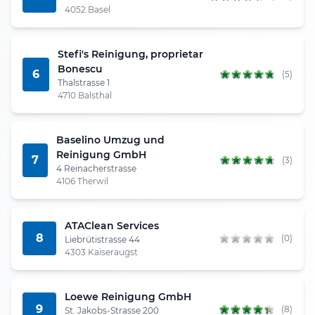
4052 Basel
Stefi's Reinigung, proprietar
Bonescu
6
(5)
Thalstrasse 1
4710 Balsthal
Baselino Umzug und
Reinigung GmbH
7
(3)
4 Reinacherstrasse
4106 Therwil
ATAClean Services
8
(0)
Liebrütistrasse 44
4303 Kaiseraugst
Loewe Reinigung GmbH
9
(8)
St. Jakobs-Strasse 200