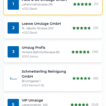
1
(31)
Lehenmattstrasse 216
4052 Basel
Loewe Umzüge GmbH
2
(53)
St. Jakobs-Strasse 200
4052 Basel
Umzug Profis
3
(163)
Hintere Bahnhofstrasse 83
5000 Aarau
Schmetterling Reinigung
GmbH
(62)
Brunngasse 1
4153 Reinach BL
VIP Umzüge
5
(249)
Lehenmattstr. 352