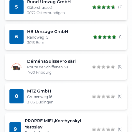
Rund Umzug GmbH
5
(2)
Güterstrasse 5
3072 Ostermundigen
HB Umzüge GmbH
6
(1)
Randweg 15
3013 Bern
DéménaSuissePro sàrl
(0)
Route de Schiffenen 38
1700 Fribourg
MTZ GmbH
8
(0)
Grubenweg 16
3186 Düdingen
PROPRE MIEL,Korchynskyi
Yaroslav
9
(0)