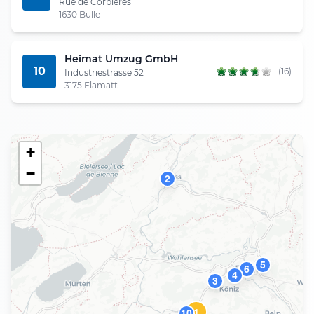
Rue de Corbières
1630 Bulle
Heimat Umzug GmbH
10
(16)
Industriestrasse 52
3175 Flamatt
+
−
2
5
6
4
3
1
10