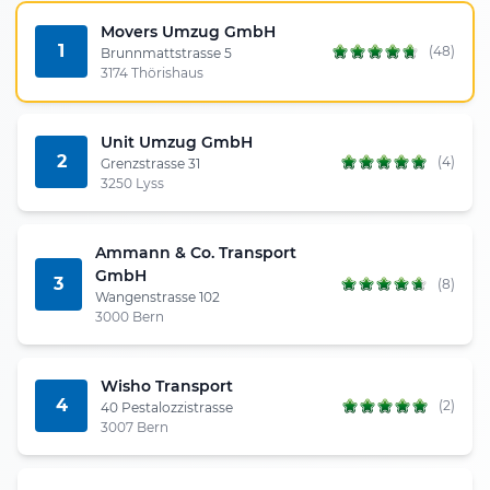
Movers Umzug GmbH
1
(48)
Brunnmattstrasse 5
3174 Thörishaus
Unit Umzug GmbH
2
(4)
Grenzstrasse 31
3250 Lyss
Ammann & Co. Transport
GmbH
3
(8)
Wangenstrasse 102
3000 Bern
Wisho Transport
4
(2)
40 Pestalozzistrasse
3007 Bern