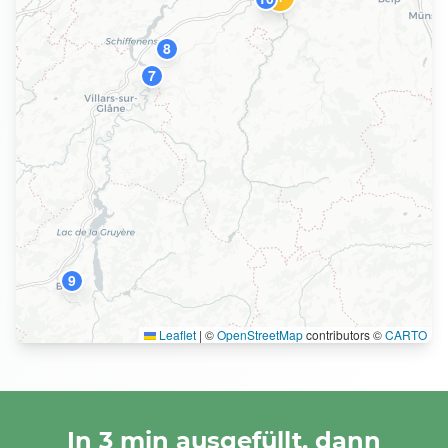
8
7
9
Leaflet
|
©
OpenStreetMap
contributors ©
CARTO
In 3 min ausgefüllt, dann