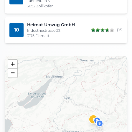
Tannenrain 3
3052 Zollikofen
Heimat Umzug GmbH
10
(16)
Industriestrasse 52
3175 Flamatt
+
−
1
8
9