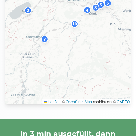
6
5
3
4
2
10
7
Leaflet
|
©
OpenStreetMap
contributors ©
CARTO
In 3 min ausgefüllt, dann