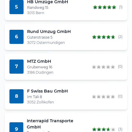
HB Umzüge GmbH
5
(1)
Randweg 15
3013 Bern
Rund Umzug GmbH
6
(2)
Güterstrasse 5
3072 Ostermundigen
MTZ GmbH
7
(0)
Grubenweg 16
3186 Düdingen
F Swiss Bau GmbH
8
(0)
Im Täli 8
3052 Zollikofen
Interrapid Transporte
GmbH
9
(3)