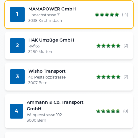
MAMAPOWER GmbH
1
(14)
Lindachstrasse 71
3038 Kirchlindach
HAK Umzüge GmbH
2
(2)
Ryf 63
3280 Murten
Wisho Transport
3
(2)
40 Pestalozzistrasse
3007 Bern
Ammann & Co. Transport
GmbH
4
(8)
Wangenstrasse 102
3000 Bern