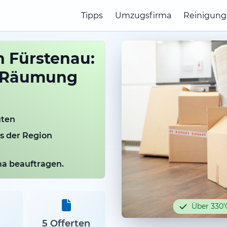
Tipps
Umzugsfirma
Reinigung
 Fürstenau:
e Räumung
uten
us der Region
rma beauftragen.
Über 330'
5 Offerten