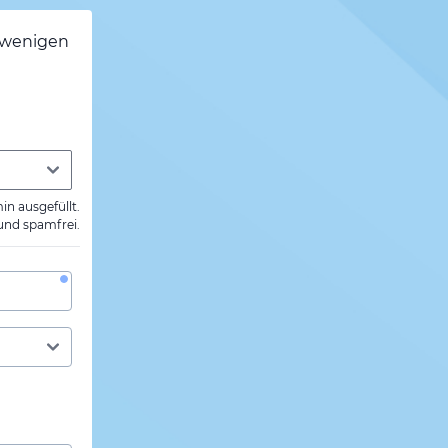
h wenigen
min ausgefüllt.
 und spamfrei.