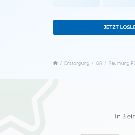
JETZT LOSL
/
Entsorgung
/
GR
/
Räumung Fü
In 3 e