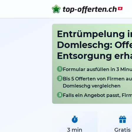
Entrümpelung in
Domleschg: Offe
Entsorgung erh
1
Formular ausfüllen in 3 Min
2
Bis 5 Offerten von Firmen au
Domleschg vergleichen
3
Falls ein Angebot passt, Fi
3 min
Gratis