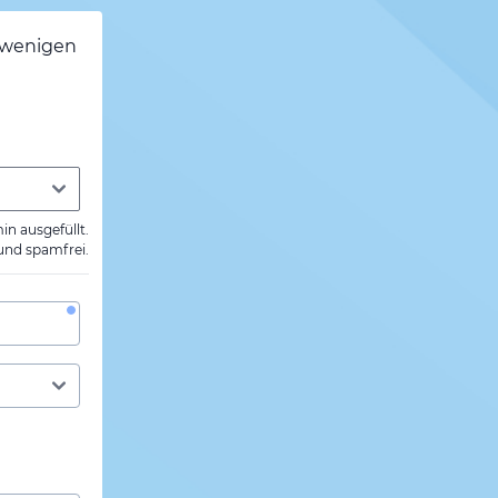
h wenigen
min ausgefüllt.
 und spamfrei.