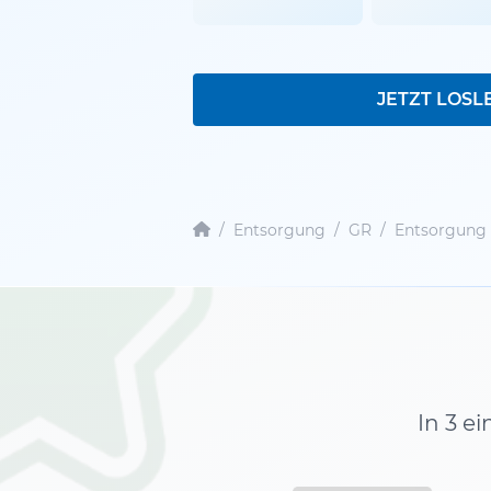
JETZT LOSL
/
Entsorgung
/
GR
/
Entsorgung 
In 3 e