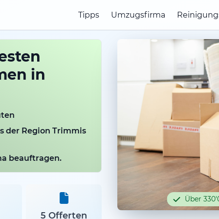
Tipps
Umzugsfirma
Reinigung
besten
men in
uten
us der Region Trimmis
rma beauftragen.
Über 330'
5 Offerten