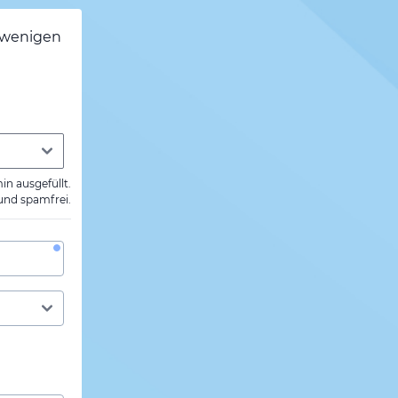
h wenigen
min ausgefüllt.
 und spamfrei.