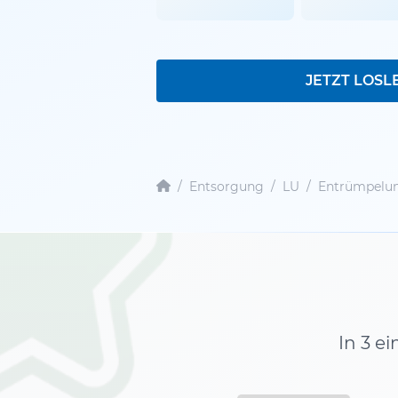
JETZT LOSL
/
Entsorgung
/
LU
/
Entrümpelun
In 3 e