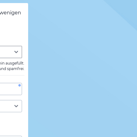
h wenigen
min ausgefüllt.
 und spamfrei.