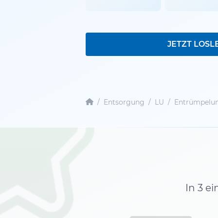
JETZT LOSL
/
Entsorgung
/
LU
/
Entrümpelu
In 3 e