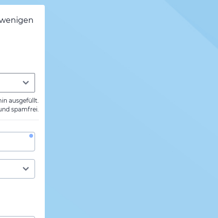
h wenigen
min ausgefüllt.
 und spamfrei.