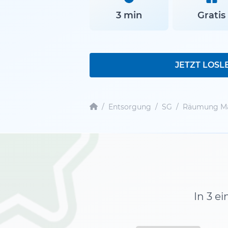
3 min
Gratis
JETZT LOSL
/
Entsorgung
/
SG
/
Räumung Ma
In 3 e