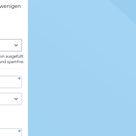
h wenigen
min ausgefüllt.
 und spamfrei.