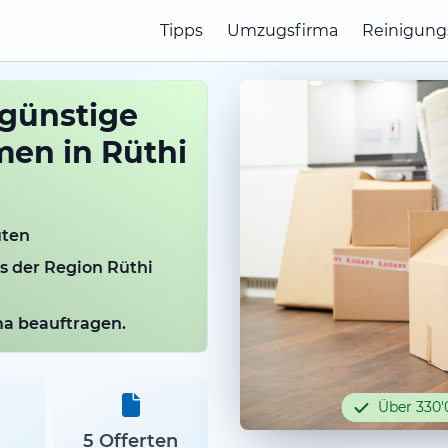
Tipps
Umzugsfirma
Reinigung
 günstige
men in Rüthi
uten
us der Region Rüthi
rma beauftragen.
Über 330'
5 Offerten