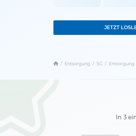
JETZT LOSL
/
Entsorgung
/
SG
/
Entsorgung 
In 3 e