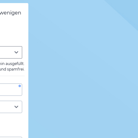
h wenigen
min ausgefüllt.
 und spamfrei.