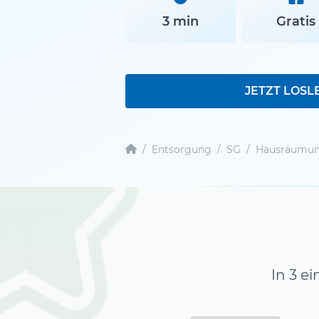
3 min
Gratis
JETZT LOSL
/
Entsorgung
/
SG
/
Hausräumun
In 3 e