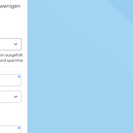
h wenigen
min ausgefüllt.
 und spamfrei.