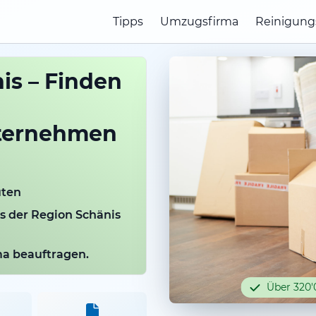
Tipps
Umzugsfirma
Reinigung
s – Finden
ternehmen
uten
us der Region Schänis
rma beauftragen.
Über 320'