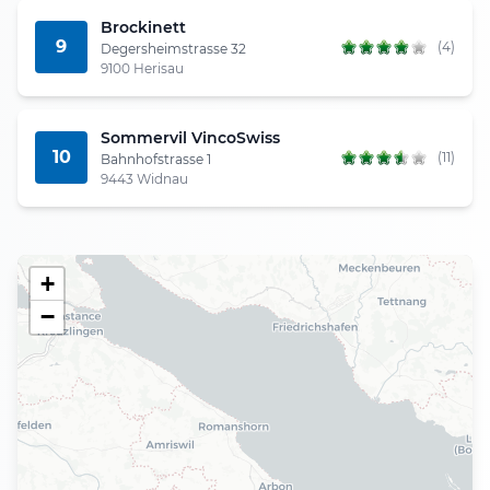
Brockinett
9
(4)
Degersheimstrasse 32
9100 Herisau
Sommervil VincoSwiss
10
(11)
Bahnhofstrasse 1
9443 Widnau
+
−