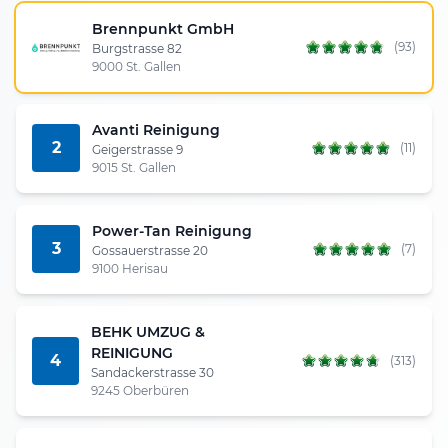
Brennpunkt GmbH
(93)
Burgstrasse 82
9000 St. Gallen
Avanti Reinigung
2
(11)
Geigerstrasse 9
9015 St. Gallen
Power-Tan Reinigung
3
(7)
Gossauerstrasse 20
9100 Herisau
BEHK UMZUG &
REINIGUNG
4
(313)
Sandackerstrasse 30
9245 Oberbüren