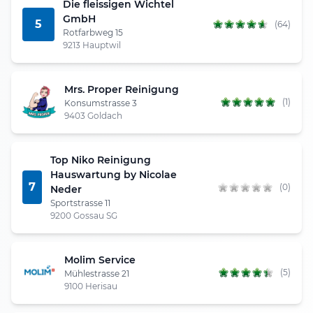
Die fleissigen Wichtel
GmbH
5
(64)
Rotfarbweg 15
9213 Hauptwil
Mrs. Proper Reinigung
(1)
Konsumstrasse 3
9403 Goldach
Top Niko Reinigung
Hauswartung by Nicolae
7
(0)
Neder
Sportstrasse 11
9200 Gossau SG
Molim Service
(5)
Mühlestrasse 21
9100 Herisau