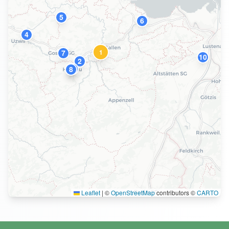
5
6
4
1
7
10
2
3
9
8
Leaflet
|
©
OpenStreetMap
contributors ©
CARTO