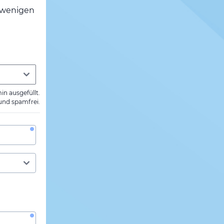
h wenigen
min ausgefüllt.
 und spamfrei.