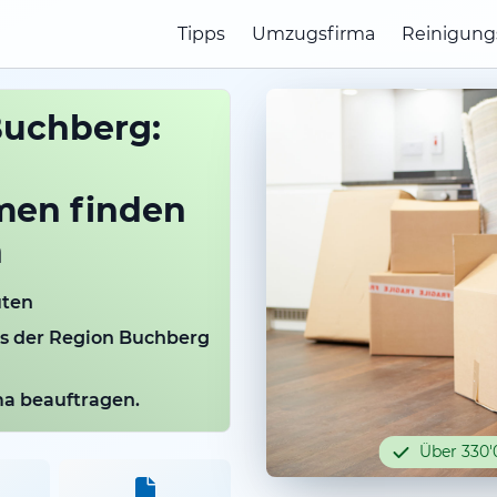
Tipps
Umzugsfirma
Reinigung
uchberg:
men finden
n
uten
us der Region Buchberg
rma beauftragen.
Über 330'