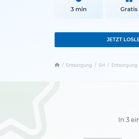
3 min
Gratis
JETZT LOSL
/
Entsorgung
/
SH
/
Entsorgung
In 3 e