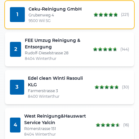
Ceku-Reinigung GmbH
1
(221)
Grubenweg 4
9500 Wil SG
FEE Umzug Reinigung &
Entsorgung
2
(144)
Rudolf-Dieselstrasse 28
8404 Winterthur
Edel clean Winti Rasouli
KLG
3
(30)
Farmerstrasse 3
8400 Winterthur
West Reinigung&Hauswart
Service Yalcin
4
(16)
Römerstrasse 151
8404 Winterthur