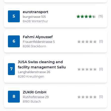
eurotransport
5
(15)
burgstrasse 105
8408 Winterthur
Fahmi Alyoussef
6
(0)
Frauenfelderstrasse 5
8266 Steckborn
JUSA Swiss cleaning and
facility management Saliu
7
(0)
Langhaldenstrasse 26
8280 Kreuzlingen
ZUKRI GmbH
8
(0)
Rütihofstrasse 29
8180 Bülach