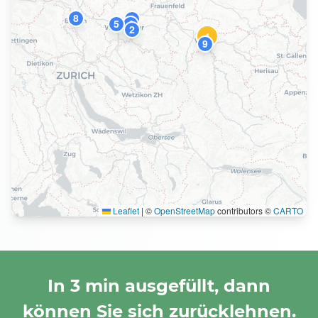
8
3
5
4
2
1
9
Leaflet
|
©
OpenStreetMap
contributors ©
CARTO
In 3 min ausgefüllt, dann
können Sie sich zurücklehnen.