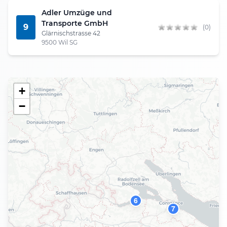
Adler Umzüge und
Transporte GmbH
9
(0)
Glärnischstrasse 42
9500 Wil SG
+
−
6
7