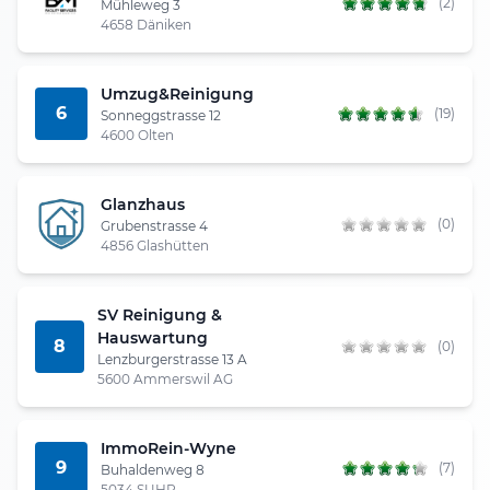
(2)
Mühleweg 3
4658 Däniken
Umzug&Reinigung
6
(19)
Sonneggstrasse 12
4600 Olten
Glanzhaus
(0)
Grubenstrasse 4
4856 Glashütten
SV Reinigung &
Hauswartung
8
(0)
Lenzburgerstrasse 13 A
5600 Ammerswil AG
ImmoRein-Wyne
9
(7)
Buhaldenweg 8
5034 SUHR