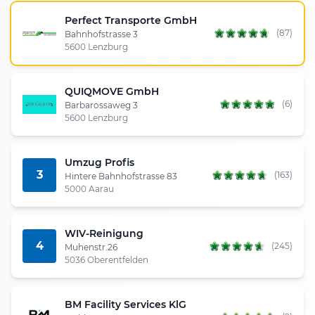
Perfect Transporte GmbH
(87)
Bahnhofstrasse 3
5600 Lenzburg
QUIQMOVE GmbH
(6)
Barbarossaweg 3
5600 Lenzburg
Umzug Profis
3
(163)
Hintere Bahnhofstrasse 83
5000 Aarau
WIV-Reinigung
4
(245)
Muhenstr.26
5036 Oberentfelden
BM Facility Services KlG