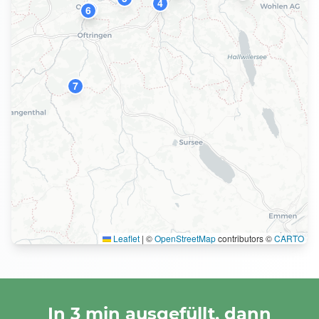
4
10
6
7
Leaflet
|
©
OpenStreetMap
contributors ©
CARTO
In 3 min ausgefüllt, dann