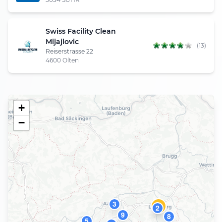
Swiss Facility Clean
Mijajlovic
(13)
Reiserstrasse 22
4600 Olten
+
−
3
1
2
9
8
5