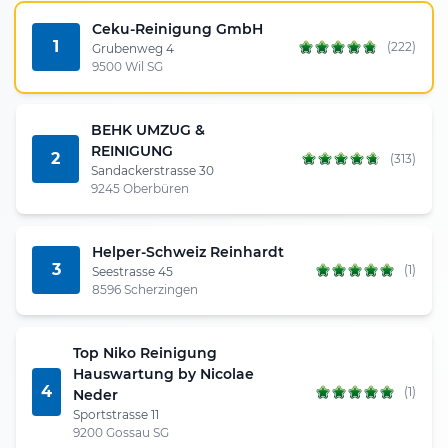
Ceku-Reinigung GmbH
1
(222)
Grubenweg 4
9500 Wil SG
BEHK UMZUG &
REINIGUNG
2
(313)
Sandackerstrasse 30
9245 Oberbüren
Helper-Schweiz Reinhardt
3
(1)
Seestrasse 45
8596 Scherzingen
Top Niko Reinigung
Hauswartung by Nicolae
4
(1)
Neder
Sportstrasse 11
9200 Gossau SG