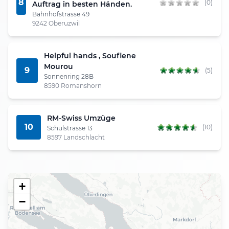
8
(0)
Auftrag in besten Händen.
Bahnhofstrasse 49
9242 Oberuzwil
Helpful hands , Soufiene
Mourou
9
(5)
Sonnenring 28B
8590 Romanshorn
RM-Swiss Umzüge
10
(10)
Schulstrasse 13
8597 Landschlacht
+
−