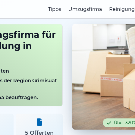
Tipps
Umzugsfirma
Reinigung
gsfirma für
lung in
uten
us der Region Grimisuat
rma beauftragen.
Über 320'
5 Offerten