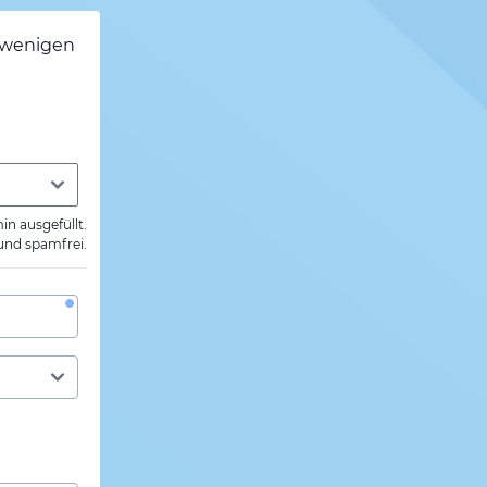
h wenigen
min ausgefüllt.
 und spamfrei.