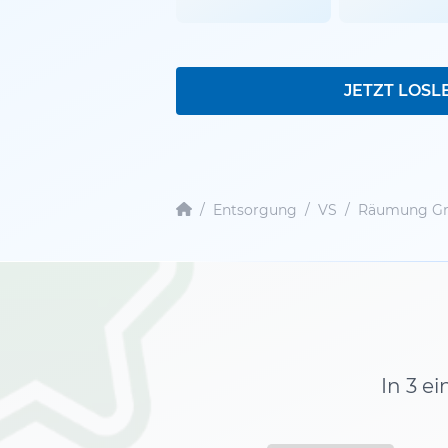
JETZT LOSL
/
Entsorgung
/
VS
/
Räumung Gr
In 3 e