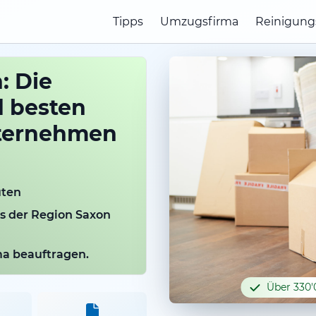
Tipps
Umzugsfirma
Reinigung
: Die
d besten
ternehmen
uten
us der Region Saxon
rma beauftragen.
Über 330'