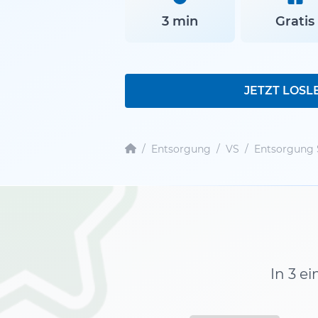
3 min
Gratis
JETZT LOSL
/
Entsorgung
/
VS
/
Entsorgung 
In 3 e