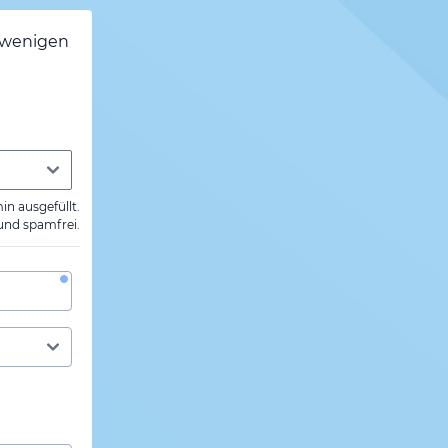
h wenigen
min ausgefüllt.
 und spamfrei.