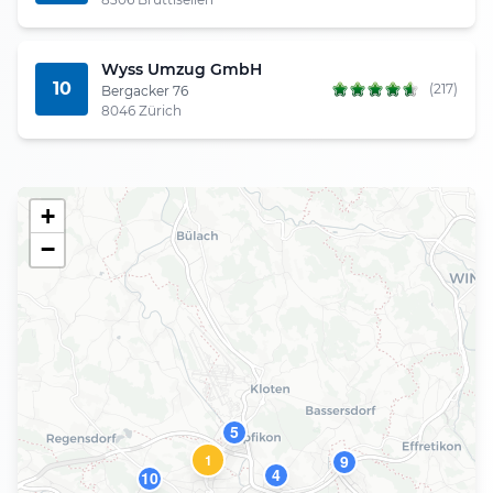
Wyss Umzug GmbH
10
(217)
Bergacker 76
8046 Zürich
+
−
5
1
9
4
10