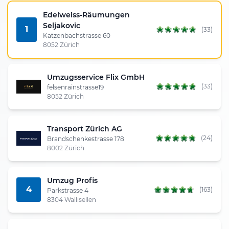
Edelweiss-Räumungen
Seljakovic
1
(33)
Katzenbachstrasse 60
8052 Zürich
Umzugsservice Flix GmbH
(33)
felsenrainstrasse19
8052 Zürich
Transport Zürich AG
(24)
Brandschenkestrasse 178
8002 Zürich
Umzug Profis
4
(163)
Parkstrasse 4
8304 Wallisellen