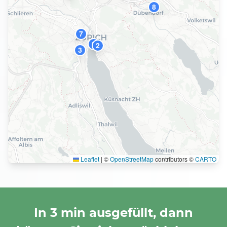
8
7
6
2
3
Leaflet
|
©
OpenStreetMap
contributors ©
CARTO
In 3 min ausgefüllt, dann