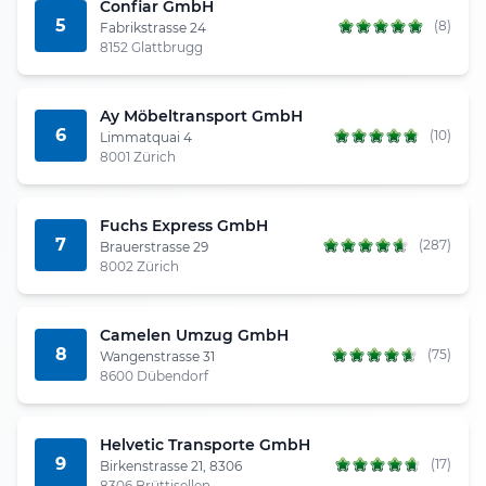
Confiar GmbH
5
(8)
Fabrikstrasse 24
8152 Glattbrugg
Ay Möbeltransport GmbH
6
(10)
Limmatquai 4
8001 Zürich
Fuchs Express GmbH
7
(287)
Brauerstrasse 29
8002 Zürich
Camelen Umzug GmbH
8
(75)
Wangenstrasse 31
8600 Dübendorf
Helvetic Transporte GmbH
9
(17)
Birkenstrasse 21, 8306
8306 Brüttisellen