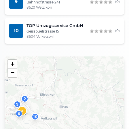
9
(0)
Bahnhofstrasse 241
8620 Wetzikon
TOP Umzugsservice GmbH
10
(0)
Geissbüelstrasse 15
8604 Volketswil
+
−
2
3
1
6
10