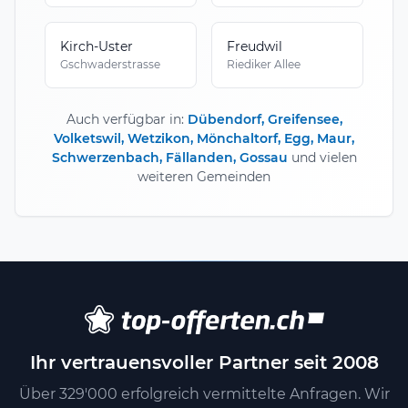
Kirch-Uster
Freudwil
Gschwaderstrasse
Riediker Allee
Auch verfügbar in:
Dübendorf, Greifensee,
Volketswil, Wetzikon, Mönchaltorf, Egg, Maur,
Schwerzenbach, Fällanden, Gossau
und vielen
weiteren Gemeinden
Ihr vertrauensvoller Partner seit 2008
Über 329'000 erfolgreich vermittelte Anfragen. Wir