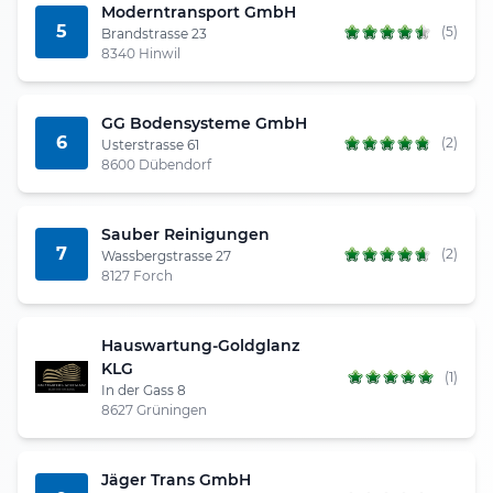
Moderntransport GmbH
5
(5)
Brandstrasse 23
8340 Hinwil
GG Bodensysteme GmbH
6
(2)
Usterstrasse 61
8600 Dübendorf
Sauber Reinigungen
7
(2)
Wassbergstrasse 27
8127 Forch
Hauswartung-Goldglanz
KLG
(1)
In der Gass 8
8627 Grüningen
Jäger Trans GmbH