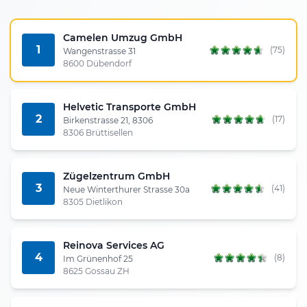
Camelen Umzug GmbH
1
(75)
Wangenstrasse 31
8600 Dübendorf
Helvetic Transporte GmbH
2
(17)
Birkenstrasse 21, 8306
8306 Brüttisellen
Zügelzentrum GmbH
3
(41)
Neue Winterthurer Strasse 30a
8305 Dietlikon
Reinova Services AG
4
(8)
Im Grünenhof 25
8625 Gossau ZH