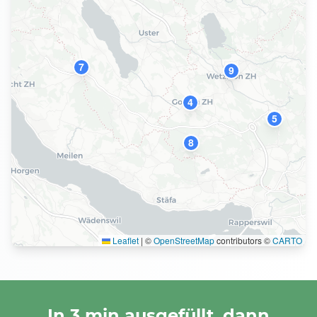
7
9
4
5
8
Leaflet
|
©
OpenStreetMap
contributors ©
CARTO
In 3 min ausgefüllt, dann