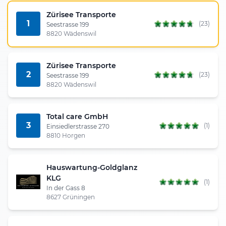
Zürisee Transporte
1
(23)
Seestrasse 199
8820 Wädenswil
Zürisee Transporte
2
(23)
Seestrasse 199
8820 Wädenswil
Total care GmbH
3
(1)
Einsiedlerstrasse 270
8810 Horgen
Hauswartung-Goldglanz
KLG
(1)
In der Gass 8
8627 Grüningen