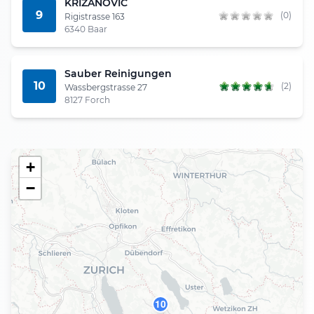
KRIZANOVIC
9
(0)
Rigistrasse 163
6340 Baar
Sauber Reinigungen
10
(2)
Wassbergstrasse 27
8127 Forch
+
−
10