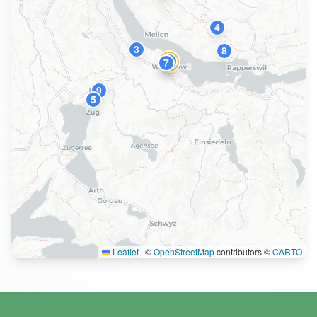
4
3
8
2
1
6
7
9
5
Leaflet
|
©
OpenStreetMap
contributors ©
CARTO