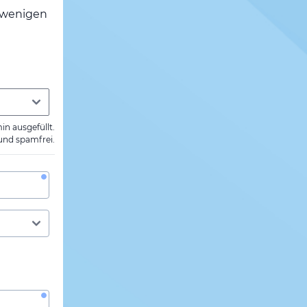
h wenigen
min ausgefüllt.
 und spamfrei.