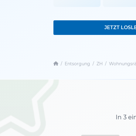
JETZT LOSL
/
Entsorgung
/
ZH
/
Wohnungsrä
In 3 e